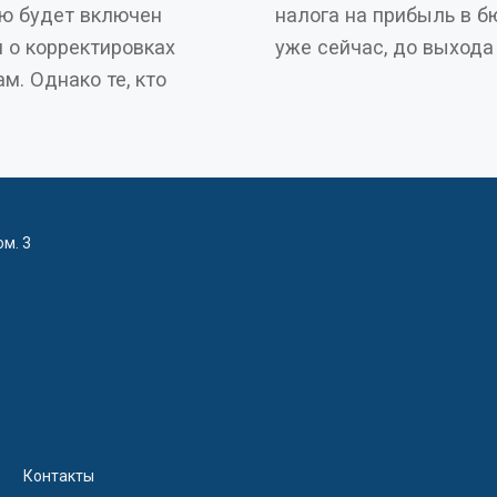
ую будет включен
у торгового сбора
уже сейчас
 кто
ом. 3
Контакты