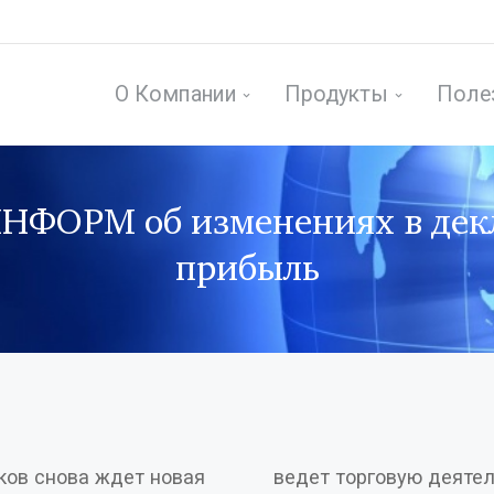
О Компании
Продукты
Поле
ФОРМ об изменениях в декл
прибыль
ков снова ждет новая
огут уменьшать сумму