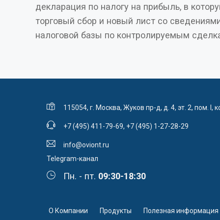
декларация по налогу на прибыль, в котор
налога на прибыль в бюджет Москвы на сумм
торговый сбор и новый лист со сведениями о корректировках
налоговой базы по контролируемым сделкам. Однако те,
115054, г. Москва, Жуков пр-д, д. 4, эт. 2, пом. I, к
+7 (495) 411-79-69
,
+7 (495) 1-27-28-29
info@oviont.ru
Telegram-канал
Пн. - пт.
09:30-18:30
О Компании
Продукты
Полезная информация