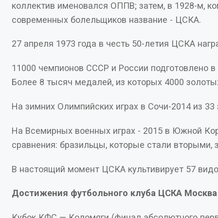
коллектив именовался ОППВ; затем, в 1928-м, команда стала называться ЦДКА, такое же название она получила и в 1942 году; в 1941 году - Красная Армия Москвы; в 1951-м - ЦДСА; в 1957-м - ЦСК МО; а с 1960 года и по сей день армейский клуб носит привычное для
современных болельщиков название - ЦСКА.
11000 чемпионов СССР и России подготовлено в ЦСКА за всю историю. 250 тысяч спортсменов прошли армейскую школу. За историю клуба спортсмены ЦСКА завоевали на Олимпийских играх 1364 медали, в 
На Всемирных военных играх - 2015 в Южной Корее (2 - 11 октября) победу в командном зачете заняла сборная России, в которую вошли спортсмены ЦСКА. Всего российские армейцы привезли домой 135 медалей — 59 
сравнения: бразиль
Достижения футбольного клуба ЦСКА Москва
Кубок КФС — Коломяги (финал абсолютного пер