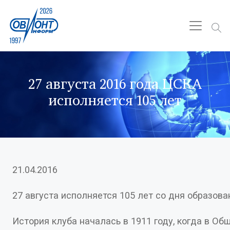
27 августа 2016 года ЦСКА
исполняется 105 лет
21.04.2016
История клуба началась в 1911 году, когда в Обществе любителей лыжного спорта была организована футбольная секция. Команда под названием ОЛЛС заявилась в чемпионат Москвы. Кстати, за всю историю клуб сменил немало