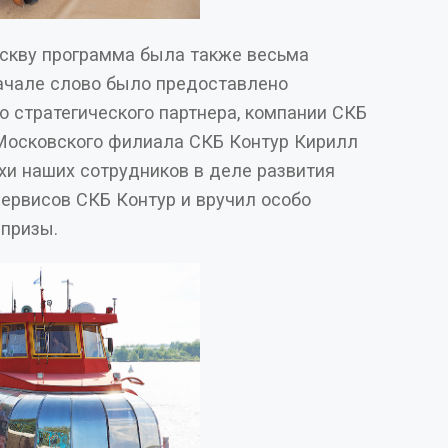
оскву программа была также весьма
начале слово было предоставлено
 СКБ
ого филиала СКБ Контур Кирилл
хи наших сотрудников в деле развития
ервисов СКБ Контур и вручил особо
отличившимся ценные призы.