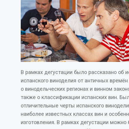
В рамках дегустации было рассказано об и
испанского виноделия от античных времён до сегодняшнего дня,
о винодельческих регионах и винном законодательстве Испании, а
также о классификации испанских вин. Бы
отличительные черты испанского виноделия
наиболее известных классах вин и особенностях технологии их
изготовления. В рамках дегустации можно было попробовать