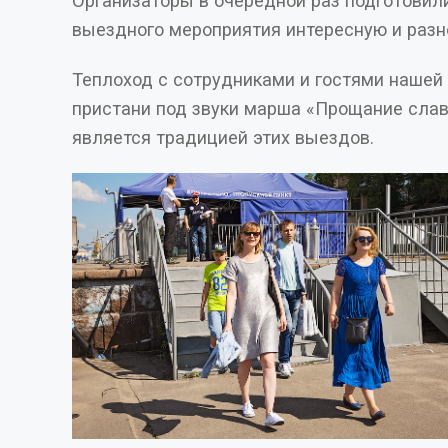
Организаторы в очередной раз подготовили для д
выездного мер
Теплоход с сотрудниками и гостями нашей
пристани под звуки марша «Прощание славянки». Что уже
является традицией этих выездов.