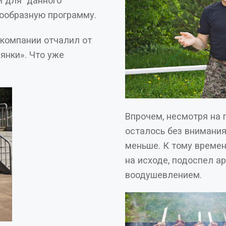
анного
оприятия интересную и разнообразную программу.
 компании отчалил от
Впрочем, несмотря на 
осталось без внимания, хотя желающих здесь было значительно
меньше. К тому времени, когда запасенные с у
на исходе, подоспел 
воодушевлением.