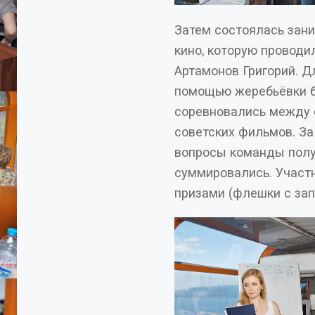
Затем состоялась зани
кино, которую проводил Генеральный директор нашей компании
Артамонов Григорий. Для проведения
помощью жеребьёвки б
соревновались между 
советских фильмов. За каждый правильный ответ на задаваемы
вопросы команды получал
суммировались. Участ
призам