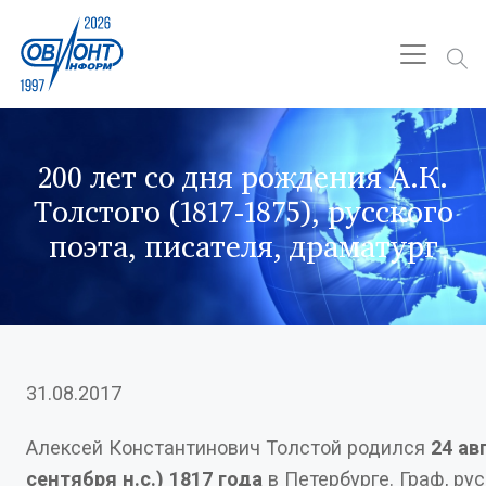
200 лет со дня рождения А.К.
Толстого (1817-1875), русского
поэта, писателя, драматург
31.08.2017
Алексей Константинович Толстой родился
24 ав
сентября н.с.) 1817 года
в Петербурге. Граф, рус