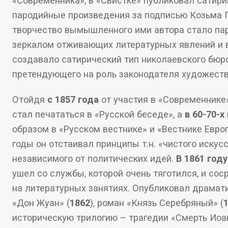
«Современника», в «Свистке» публиковал сатирико-
пародийные произведения за подписью Козьма П
творчество вымышленного ими автора стало пародийным
зеркалом отживающих литературных явлений и вместе с тем
создавало сатирический тип николаевского бюро
претендующего на роль законодателя художеств
Отойдя
с 1857 года
от участия в «Современнике»
стал печататься в «Русской беседе», а
в 60-70-х 
образом в «Русском вестнике» и «Вестнике Европ
годы он отстаивал принципы т.н. «чистого искусства»,
независимого от политических идей.
В 1861 году
ушел со службы, которой очень тяготился, и сосредоточился
на литературных занятиях. Опубликовал драмат
«Дон Жуан» (
1862
), роман «Князь Серебряный» (
историческую трилогию – трагедии «Смерть Иоа