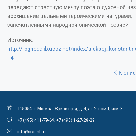
передают страстную мечту поэта о духовной независимости,
восхищение цельными героическими натурами,
запечатленными народной эпической поэзией.
Источник:
http://rognedalib.ucoz.net/index/aleksej_konstantin
14
К спис
115054, г. Москва, Жуков пр-д, д. 4, эт. 2, пом. I, ком. 3
+7 (495) 411-79-69
,
+7 (495) 1-27-28-29
info@oviont.ru