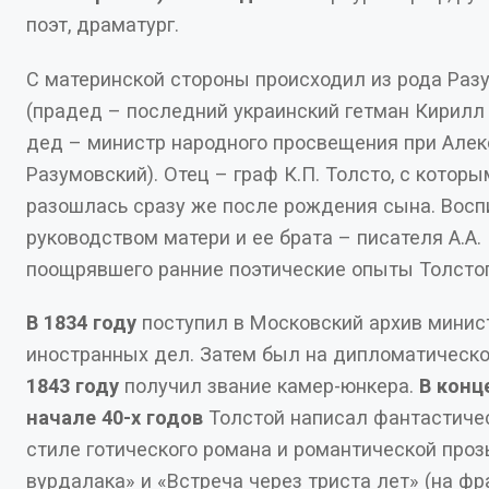
поэт, драматург.
С материнской стороны происходил из рода Раз
(прадед – последний украинский гетман Кирилл Разумовский;
дед – министр народного просвещения при Александре I – А.К.
Разумовский). Отец – граф К.П. Толсто, с которы
разошлась сразу же после рождения сына. Вос
руководством матери и ее брата – писателя А.А. Перовского,
поощрявшего ранние поэтические опыты
В 1834 году
поступил в Московский архив министерства
1843 году
получил звание камер-юнкера.
В конце 30-х –
начале 40-х годов
Толстой написал фантастичес
стиле готического романа и романтической проз
вурдалака» и «Встреча через триста лет» (на франц. яз.).