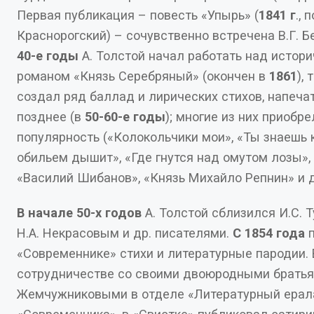
Первая публикация – повесть «Упырь» (
1841 г
., 
Краснорогский) – сочувственно встречена В.Г. 
40-е годы
А. Толстой начал работать над истор
романом «Князь Серебряный» (окончен в
1861
),
создал ряд баллад и лирических стихов, напечатанных
позднее (в
50-60-е годы
); многие из них приобрели широкую
популярность («Колокольчики мои», «Ты знаешь край, где всё
обильем дышит», «Где гнутся над омутом лозы», 
«Василий Шибанов», «Князь Михайло Репнин» и 
В начале 50-х годов
А. Толстой сблизился И.С. 
Н.А. Некрасовым и др. писателями.
С 1854 года
п
«Современнике» стихи и литературные пародии. 
сотрудничестве со своими двоюродными братьям
Жемчужниковыми в отделе «Литературный ералаш»