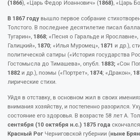
(1866
), «Царь Федор Иоаннович» (
1868)
, «Царь Бо
В 1867 году
вышло первое собрание стихотворений Алексея
Толстого. В последнее десятилетие писал баллады («Змей
Тугарин»,
1868
; «Песня о Гаральде и Ярославне»,
Галицкий»,
1870
; «Илья Муромец»,
1871
и др.), с
политической сатиры («История государства Российского от
Гостомысла до Тимашева», опубл.
1883;
«Сон Поп
1882
и др.), поэмы («Портрет»,
1874
; «Дракон»,
18
лирические стихи.
Уйдя в отставку, в основном жил в своих имения
внимания хозяйству, и постепенно разорился. Ухудшилось
состояние его здоровья. В возрасте 58 лет 
сентября (10 октября н.с.) 1875
года
скончался
Красный Рог
Черниговской губернии (
ныне Брянская