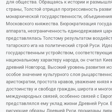
для общества. Обращаясь к истории и размышля
страны, Толстой отрицал прогрессивность разви
монархической государственности, объединения Руси вокруг
Московского княжества. Бюрократизация государственного
аппарата, неограниченность единодержавия цар
представлялась Толстому результатом воздейс
татарского ига на политический строй Руси. Идеальным
государственным устройством, соответствующ
национальному характеру народа, он считал Кие
древний Новгород. Высокий уровень развития искусства,
особое значение культурного слоя рыцарственной
аристократии, простота нравов, уважение князя 
достоинству и свободе граждан, широта и много
международных связей, особенно связей с Европой, - таким
представлялся ему уклад жизни Древней Руси. Баллады,
рисующие образы Древней Руси, пронизаны лири