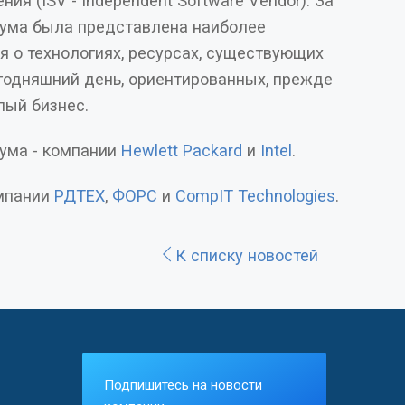
ия (ISV - Independent Software Vendor). За
ума была представлена наиболее
 о технологиях, ресурсах, существующих
егодняшний день, ориентированных, прежде
лый бизнес.
ума - компании
Hewlett Packard
и
Intel
.
мпании
РДТЕХ
,
ФОРС
и
CompIT Technologies
.
К списку новостей
Подпишитесь на новости