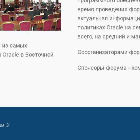
программного обеспечен
время проведения фор
актуальная информация
политиках Oracle на с
всего, на средний и ма
м из самых
Соорганизаторами фор
 Oracle в Восточной
Спонсоры форума - ко
ом. 3