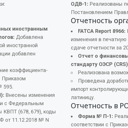
аботки:
ОДВ-1:
Реализованы печатные формы в
Постановлением Правл
Отчетность орг
FATCA Report 8966:
логов:
Добавлена
изменения в печатную 
сдаче отчетности за 20
Отчет о финансовых счетах иностранных клиент
стандарту ОЭСР (CRS)
с Приказом
Проведена доработка импо
 595.
импорт контролирующи
):
Внесены изменения
латиницу.
Отчетность в Р
Форма № П-1:
Реализ
соответствии с Приказ