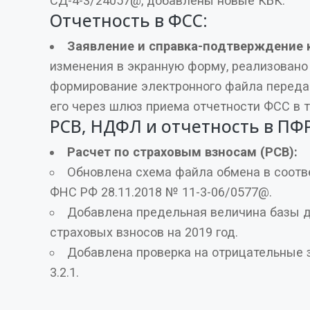
СД-4-3/24057@, добавлены новые КБК.
Отчетность в ФСС:
Заявление и справка-подтверждение 
изменения в экранную форму, реализовано тестовое
формирование электронного файла передачи данных и отпр
его через шлюз приема отчетности ФСС в 
РСВ, НДФЛ и отчетность в ПФР
Расчет по страховым взносам (РСВ):
Обновлена схема файла обмена в соответствии с Письмом
ФНС РФ 28.11.2018 № 11-3-06/0577@.
Добавлена предельная величина базы для исчисл
страховых взносов на 2019 год.
Добавлена проверка на отрицательные значения в Разделе
3.2.1.