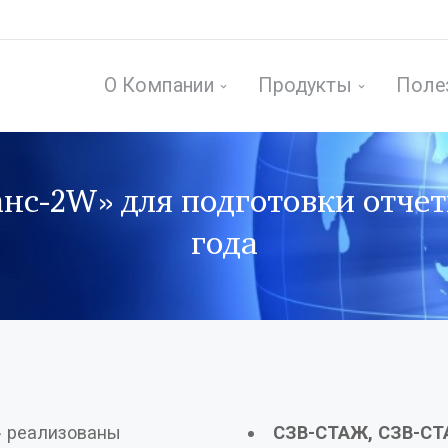
О Компании
Продукты
Поле
с-2W» для подготовки отчетн
года
СЗВ-СТАЖ, СЗВ-СТ