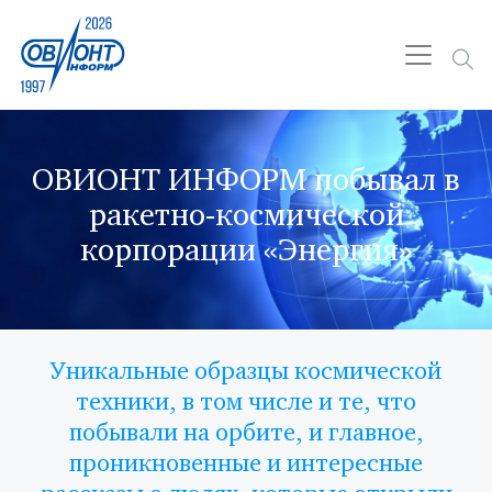
ОВИОНТ ИНФОРМ побывал в
ракетно-космической
корпорации «Энергия»
Уникальные образцы космической
техники, в том числе и те, что
побывали на орбите, и главное,
проникновенные и интересные