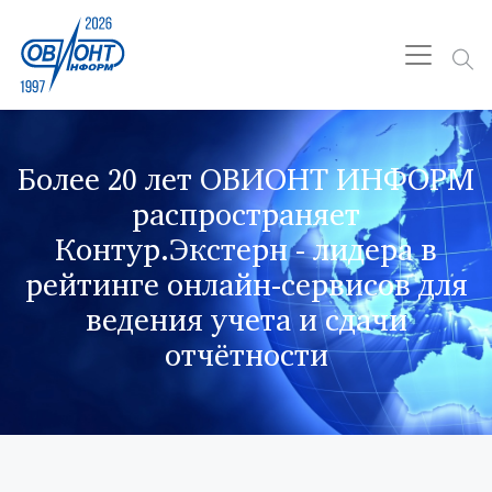
Более 20 лет ОВИОНТ ИНФОРМ
распространяет
Контур.Экстерн - лидера в
рейтинге онлайн-сервисов для
ведения учета и сдачи
отчётности