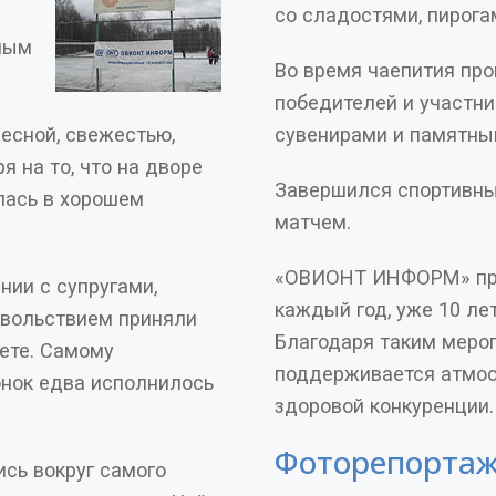
со сладостями, пирога
ным
Во время чаепития пр
победителей и участн
весной, свежестью,
сувенирами и памятны
 на то, что на дворе
Завершился спортивн
лась в хорошем
матчем.
«ОВИОНТ ИНФОРМ» про
нии с супругами,
каждый год, уже 10 ле
овольствием приняли
Благодаря таким меро
поддерживается атмос
онок едва исполнилось
здоровой конкуренции.
сь вокруг самого