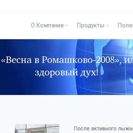
О Компании
Продукты
Поле
«Весна в Ромашково-2008», и
здоровый дух!
После активного лыжно