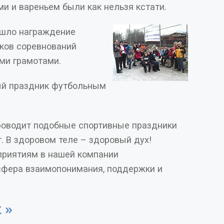
ми и вареньем были как нельзя кстати.
ошло награждение
иков соревнований
ми грамотами.
ый праздник футбольным
водит подобные спортивные праздники
т. В здоровом теле – здоровый дух!
приятиям в нашей компании
фера взаимопонимания, поддержки и
Фоторепортаж »