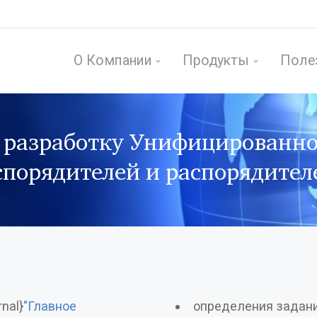
О Компании
Продукты
Поле
 разработку Унифицированн
спорядителей и распорядител
nal}
"Главное
определения задан