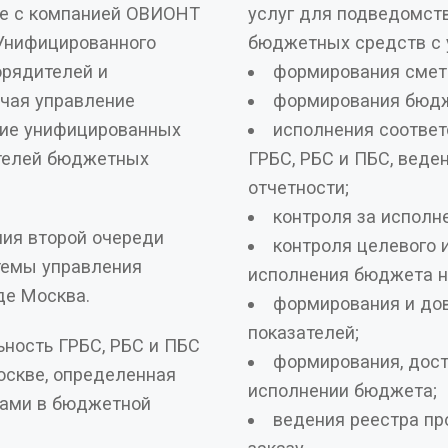
е с компанией ОВИОНТ
услуг для подведомст
Унифицированного
бюджетных средств с 
орядителей и
формирования сметы
чая управление
формирования бюдж
ие унифицированных
исполнения соотве
ателей бюджетных
ГРБС, РБС и ПБС, веде
отчетности;
контроля за исполн
ния второй очереди
контроля целевого 
темы управления
исполнения бюджета на
де Москва.
формирования и до
показателей;
ность ГРБС, РБС и ПБС
формирования, дост
оскве, определенная
исполнении бюджета;
ами в бюджетной
ведения реестра пр