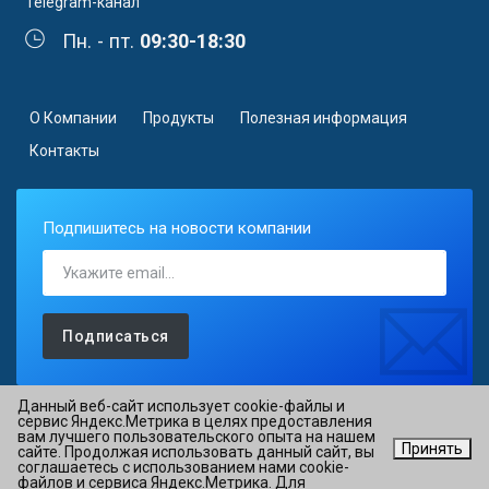
Telegram-канал
Пн. - пт.
09:30-18:30
О Компании
Продукты
Полезная информация
Контакты
Подпишитесь на новости компании
Подписаться
Данный веб-сайт использует cookie-файлы и
сервис Яндекс.Метрика в целях предоставления
вам лучшего пользовательского опыта на нашем
©2026 АО «ОВИОНТ ИНФОРМ» ИНН 7725088527 ОГРН
Принять
сайте. Продолжая использовать данный сайт, вы
1027700076051
соглашаетесь с использованием нами cookie-
файлов и сервиса Яндекс.Метрика. Для