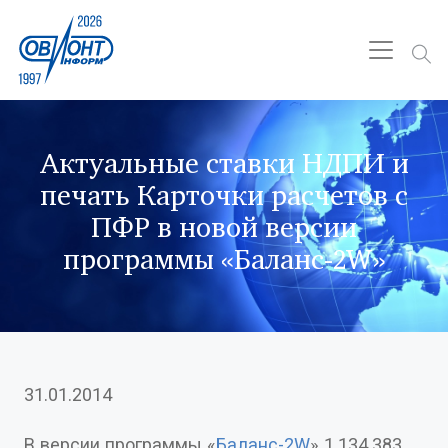
Актуальные ставки НДПИ и
печать Карточки расчетов с
ПФР в новой версии
программы «Баланс-2W»
31.01.2014
В версии программы «
Баланс-2W
» 1.134.383