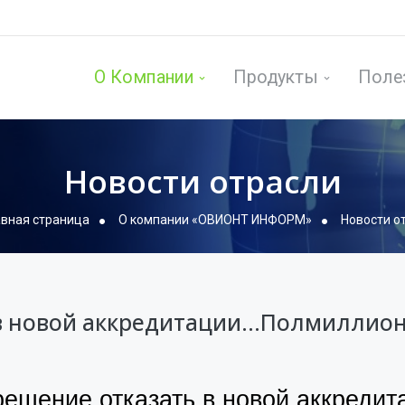
О Компании
Продукты
Поле
Новости отрасли
авная страница
О компании «ОВИОНТ ИНФОРМ»
Новости о
и в новой аккредитации…Полмиллио
шение отказать в новой аккредита