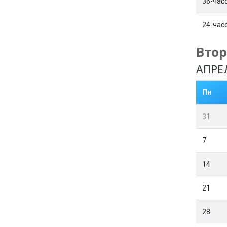
36-час
24-час
Втор
АПРЕ
Пн
31
7
14
21
28