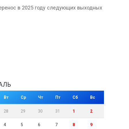
еренос в 2025 году следующих выходных
АЛЬ
Вт
Ср
Чт
Пт
Сб
Вс
28
29
30
31
1
2
4
5
6
7
8
9