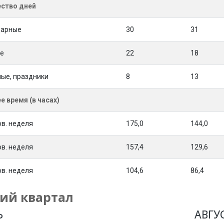
ство дней
дарные
30
31
е
22
18
ые, праздники
8
13
е время (в часах)
ов. неделя
175,0
144,0
ов. неделя
157,4
129,6
ов. неделя
104,6
86,4
ий квартал
Ь
АВГУ