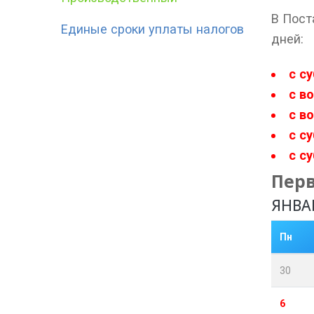
В Пост
Единые сроки уплаты налогов
дней:
с с
с в
с в
с с
с с
Пер
ЯНВА
Пн
30
6