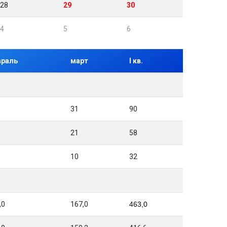
28
29
30
4
5
6
враль
март
I кв.
31
90
21
58
10
32
,0
167,0
463,0