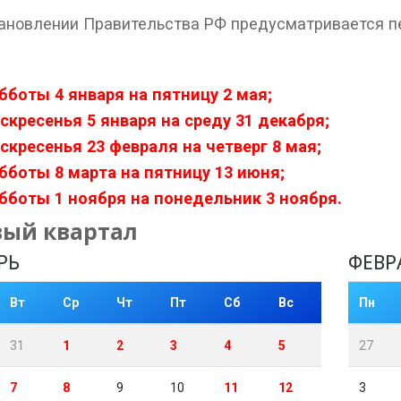
ановлении Правительства РФ предусматривается п
убботы 4 января на пятницу 2 мая;
оскресенья 5 января на среду 31 декабря;
оскресенья 23 февраля на четверг 8 мая;
убботы 8 марта на пятницу 13 июня;
убботы 1 ноября на понедельник 3 ноября.
вый квартал
РЬ
ФЕВР
Вт
Ср
Чт
Пт
Сб
Вс
Пн
31
1
2
3
4
5
27
7
8
9
10
11
12
3