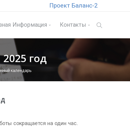
Проект Баланс-2
зная Информация
Контакты
2025 год
нный календарь
од
оты сокращается на один час.