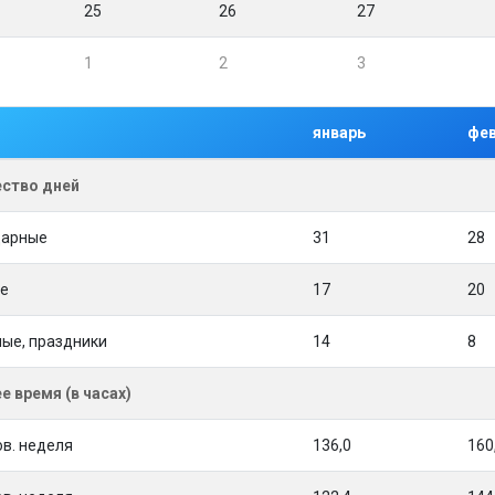
25
26
27
1
2
3
январь
фе
ство дней
дарные
31
28
е
17
20
ые, праздники
14
8
е время (в часах)
ов. неделя
136,0
160