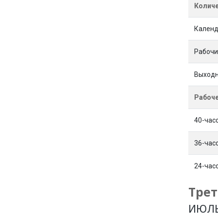
Количе
Кален
Рабочи
Выходн
Рабоче
40-час
36-час
24-час
Трет
ИЮЛ