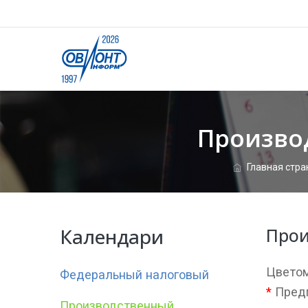
Произво
Главная стр
Календари
Прои
Цветом
Федеральный налоговый
*
Предп
Производственный