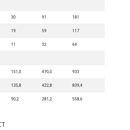
30
91
181
19
59
117
11
32
64
151,0
470,0
933
135,8
422,8
839,4
90,2
281,2
558,6
СТ