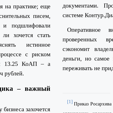
документами. Пр
я на практике; еще
системе Контур.Ди
яснительных писем,
 и подшлифовали
Оперативное 
ли хочется стать
проверенных в
яснять истинное
сэкономит владе
процессе с риском
деньги, но самое 
и 13.25 КоАП – а
переживать не прид
ч рублей.
щика – важный
[1]
Приказ Росархива
 бизнеса захочется