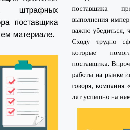
поставщика пр
ов, штрафных
выполнения импера
ора поставщика
важно убедиться, ч
шем материале.
Сходу трудно сф
которые помог
поставщика. Впроче
работы на рынке и
говоря, компани
лет успешно на нем