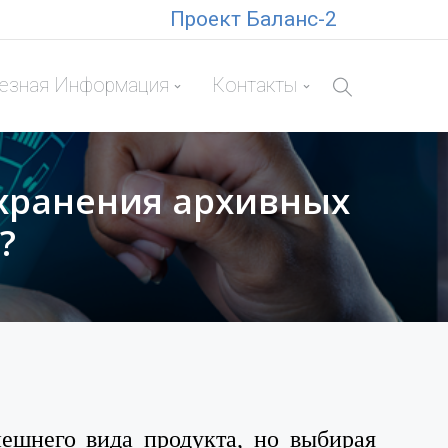
Проект Баланс-2
езная Информация
Контакты
 хранения архивных
?
ешнего вида продукта, но выбирая