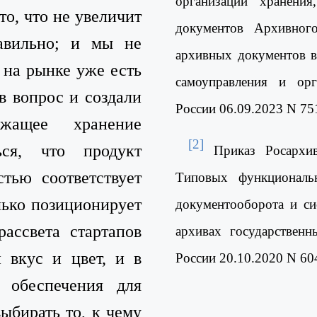
организации хранения
то, что не увеличит
документов Архивног
авильно; и мы не
архивных документов в
о на рынке уже есть
самоуправления и орг
в вопрос и создали
России 06.09.2023 N 75
жащее хранение
[2]
ся, что продукт
Приказ Росархи
стью соответствует
Типовых функциональ
лько позиционирует
документооборота и си
рассвета стартапов
архивах государствен
вкус и цвет, и в
России 20.10.2020 N 60
 обеспечения для
ыбирать то, к чему