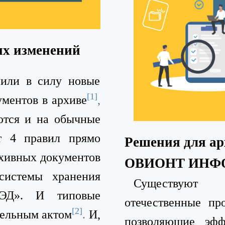
их изменений
пили в силу новые
[1]
ументов в архиве
,
ются и на обычные
т 4 правил прямо
Решения для ар
рхивных документов
ОВИОНТ ИНФ
системы хранения
Существуют 
ХЭД». И типовые
отечественные пр
[2]
дельным актом
.
И,
позволяющие эфф