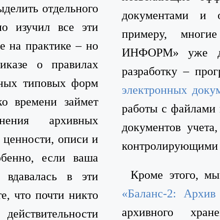
ыделить отдельного
документами и о
но изучил все эти
примеру, мног
е на практике – но
ИНФОРМ» уже да
иказе о правилах
разработку – про
чных типовых форм
электронных доку
ко времени займет
работы с файлами
анения архивных
документов учета,
 ценности, описи и
контролирующими 
обенно, если ваша
Кроме этого, мы
 вдавалась в эти
«Баланс-2: Архи
е, что почти никто
архивного хра
действительности